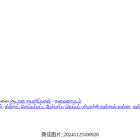
்டவை.
சூடான தயாரிப்புகள்
-
தளவரைபடம்
ர்
,
ஸ்க்ராப் செய்யப்பட்ட மேற்பரப்பு வெப்பப் பரிமாற்றி என்றால் என்ன
,
கஸ்
微信图片_20241125100920