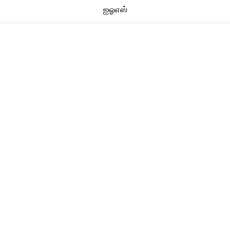
ஐஓஎஸ்