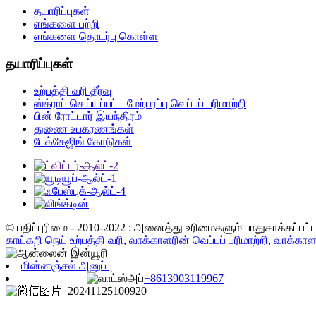
தயாரிப்புகள்
எங்களை பற்றி
எங்களை தொடர்பு கொள்ள
தயாரிப்புகள்
உற்பத்தி வரி தீர்வு
ஸ்க்ராப் செய்யப்பட்ட மேற்பரப்பு வெப்பப் பரிமாற்றி
பின் ரோட்டார் இயந்திரம்
துணை உபகரணங்கள்
பேக்கேஜிங் கோடுகள்
© பதிப்புரிமை - 2010-2022 : அனைத்து உரிமைகளும் பாதுகாக்கப்பட
காய்கறி நெய் உற்பத்தி வரி
,
வாக்காளரின் வெப்பப் பரிமாற்றி
,
வாக்காள
மின்னஞ்சல் அனுப்பு
+8613903119967