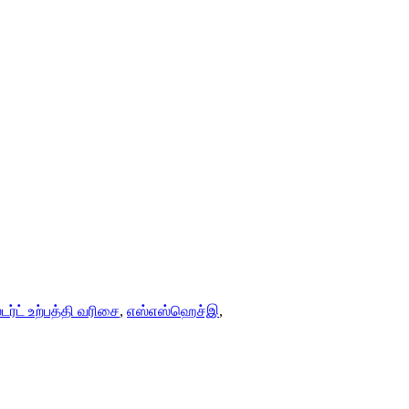
டர்ட் உற்பத்தி வரிசை
,
எஸ்எஸ்ஹெச்இ
,