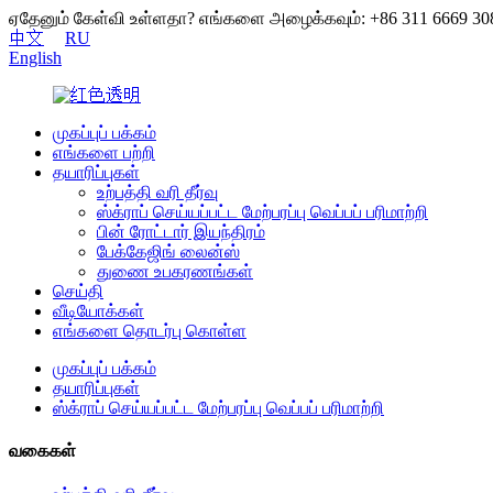
ஏதேனும் கேள்வி உள்ளதா? எங்களை அழைக்கவும்: +86 311 6669 30
中文
RU
English
முகப்புப் பக்கம்
எங்களை பற்றி
தயாரிப்புகள்
உற்பத்தி வரி தீர்வு
ஸ்க்ராப் செய்யப்பட்ட மேற்பரப்பு வெப்பப் பரிமாற்றி
பின் ரோட்டார் இயந்திரம்
பேக்கேஜிங் லைன்ஸ்
துணை உபகரணங்கள்
செய்தி
வீடியோக்கள்
எங்களை தொடர்பு கொள்ள
முகப்புப் பக்கம்
தயாரிப்புகள்
ஸ்க்ராப் செய்யப்பட்ட மேற்பரப்பு வெப்பப் பரிமாற்றி
வகைகள்