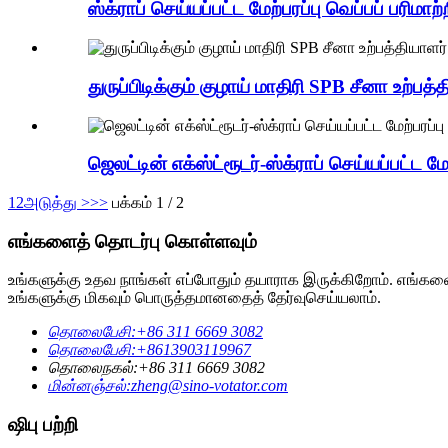
ஸ்க்ராப் செய்யப்பட்ட மேற்பரப்பு வெப்பப் பரிமா
துருப்பிடிக்கும் குழாய் மாதிரி SPB சீனா உற்பத்
ஜெலட்டின் எக்ஸ்ட்ரூடர்-ஸ்க்ராப் செய்யப்பட்ட ம
1
2
அடுத்து >
>>
பக்கம் 1 / 2
எங்களைத் தொடர்பு கொள்ளவும்
உங்களுக்கு உதவ நாங்கள் எப்போதும் தயாராக இருக்கிறோம். எங்க
உங்களுக்கு மிகவும் பொருத்தமானதைத் தேர்வுசெய்யலாம்.
தொலைபேசி:
+86 311 6669 3082
தொலைபேசி:
+8613903119967
தொலைநகல்:
+86 311 6669 3082
மின்னஞ்சல்:
zheng@sino-votator.com
ஷிபு பற்றி